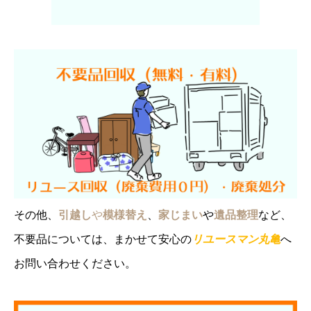
その他、
引越し
や
模様替え
、
家じまい
や
遺品整理
など、
不要品については、まかせて安心の
リユースマン丸亀
へ
お問い合わせください。