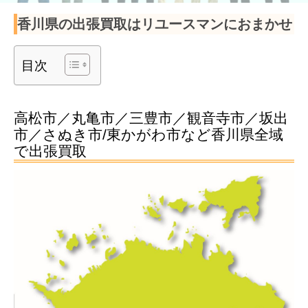
香川県の出張買取はリユースマンにおまかせ
目次
高松市／丸亀市／三豊市／観音寺市／坂出
市／さぬき市/東かがわ市など香川県全域
で出張買取