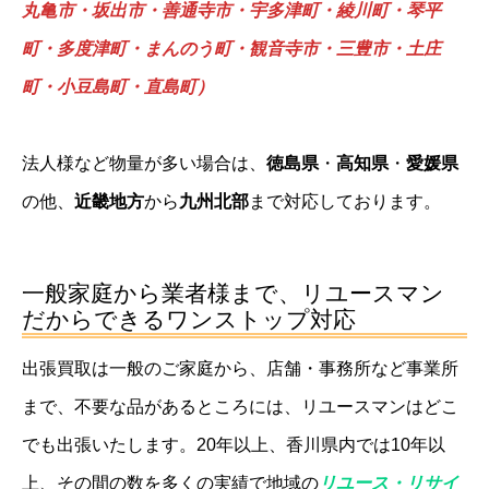
丸亀市・坂出市・善通寺市・宇多津町・綾川町・琴平
町・多度津町・まんのう町・観音寺市・三豊市・土庄
町・小豆島町・直島町）
法人様など物量が多い場合は、
徳島県
・
高知県
・
愛媛県
の他、
近畿地方
から
九州北部
まで対応しております。
一般家庭から業者様まで、リユースマン
だからできるワンストップ対応
出張買取は一般のご家庭から、店舗・事務所など事業所
まで、不要な品があるところには、リユースマンはどこ
でも出張いたします。20年以上、香川県内では10年以
上、その間の数を多くの実績で地域の
リユース・リサイ